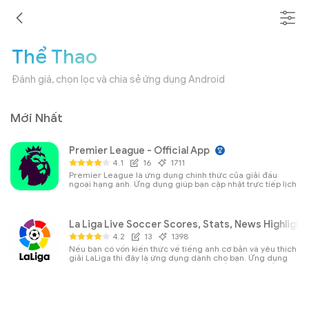
Thể Thao
Đánh giá, chọn lọc và chia sẻ ứng dụng Android
Mới Nhất
Premier League - Official App
4.1
16
1711
Premier League là ứng dụng chính thức của giải đấu
ngoại hạng anh. Ứng dụng giúp bạn cập nhật trực tiếp lịch
thi đấu, thời gian, đội hình, thông tin về các câu lạc bộ của
giải Premier League.
La Liga Live Soccer Scores, Stats, News Highlight
4.2
13
1398
Nếu bạn có vốn kiến thức về tiếng anh cơ bản và yêu thích
giải LaLiga thì đây là ứng dụng dành cho bạn. Ứng dụng
giúp bạn cập nhật tất cả các thông tin về các trận đấu và
các sự kiện bên lề của giải bóng đá LaLiga và các giải
bóng đá ở châu Âu